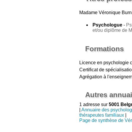
Madame Véronique Bur
Psychologue
-
Ps
et/ou diplôme de 
Formations
Licence en psychologie c
Certificat de spécialisat
Agrégation à l'enseigne
Autres annuai
1 adresse sur
5001 Belg
|
Annuaire des psycholo
thérapeutes familiaux
|
Page de synthèse de Vé