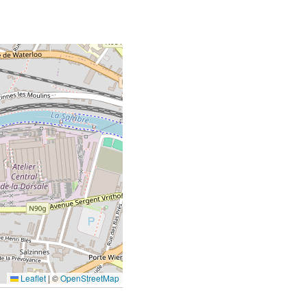
Leaflet
|
©
OpenStreetMap