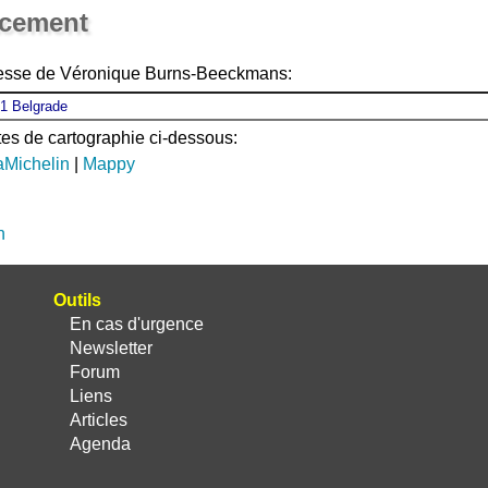
acement
resse de Véronique Burns-Beeckmans:
ites de cartographie ci-dessous:
aMichelin
|
Mappy
n
Outils
En cas d'urgence
Newsletter
Forum
Liens
Articles
Agenda