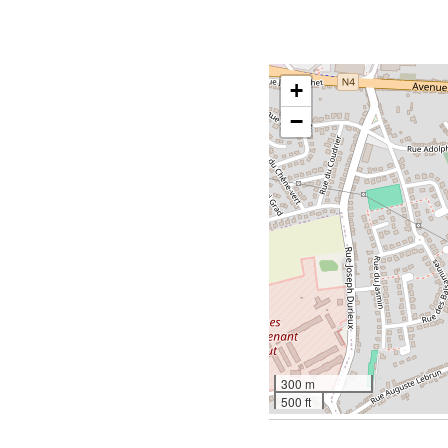
+
−
300 m
500 ft