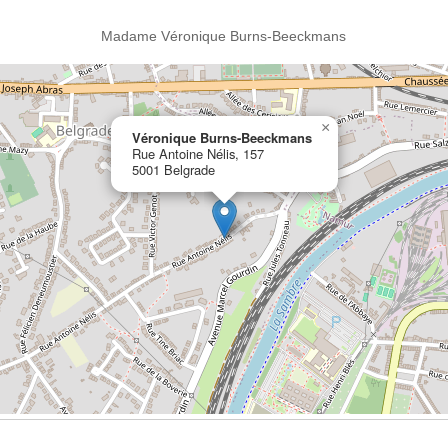
Madame Véronique Burns-Beeckmans
×
Véronique Burns-Beeckmans
Rue Antoine Nélis, 157
5001 Belgrade
Ouvrir la grande carte