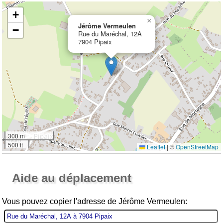
+
×
Jérôme Vermeulen
−
Rue du Maréchal, 12A
7904 Pipaix
300 m
500 ft
Leaflet
|
©
OpenStreetMap
Ouvrir la grande carte
Aide au déplacement
Vous pouvez copier l'adresse de Jérôme Vermeulen: