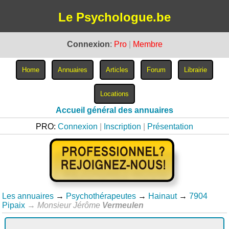
Le Psychologue.be
Connexion
:
Pro
|
Membre
Accueil général des annuaires
PRO:
Connexion
|
Inscription
|
Présentation
Les annuaires
→
Psychothérapeutes
→
Hainaut
→
7904
Pipaix
→
Monsieur Jérôme
Vermeulen