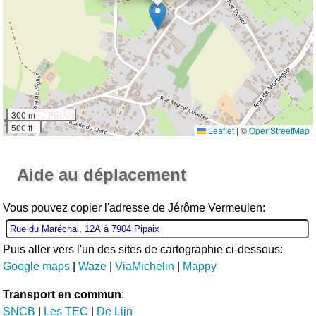
300 m
500 ft
Leaflet
|
©
OpenStreetMap
Ouvrir la grande carte
Aide au déplacement
Vous pouvez copier l'adresse de Jérôme Vermeulen:
Puis aller vers l'un des sites de cartographie ci-dessous:
Google maps
|
Waze
|
ViaMichelin
|
Mappy
Transport en commun
:
SNCB
|
Les TEC
|
De Lijn