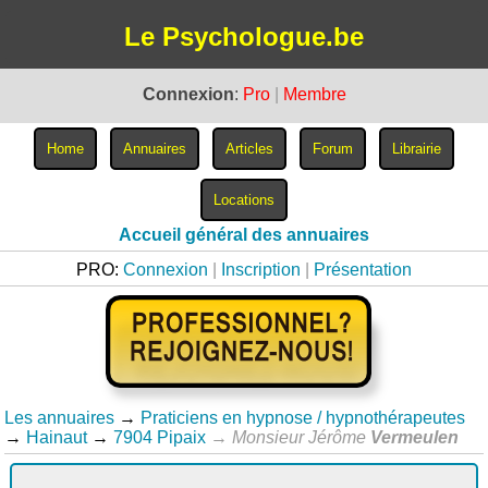
Le Psychologue.be
Connexion
:
Pro
|
Membre
Accueil général des annuaires
PRO:
Connexion
|
Inscription
|
Présentation
Les annuaires
→
Praticiens en hypnose / hypnothérapeutes
→
Hainaut
→
7904 Pipaix
→
Monsieur Jérôme
Vermeulen