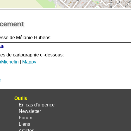
Ouvrir la grande carte
acement
resse de Mélanie Hubens:
ites de cartographie ci-dessous:
aMichelin
|
Mappy
n
Outils
En cas d'urgence
Newsletter
Forum
Liens
Articles