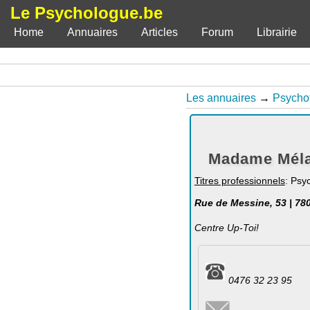
Le Psychologue.be
Home
Annuaires
Articles
Forum
Librairie
Les annuaires
→
Psycho
Madame Méla
Titres professionnels
: Psy
Rue de Messine, 53 | 78
Centre Up-Toi!
0476 32 23 95