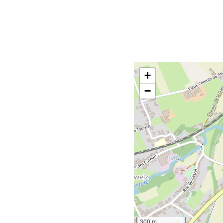
+
−
300 m