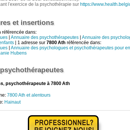
nant l'exercice de la psychothérapie sur
https://www.health.belg
res et insertions
s
référencée dans:
gues
|
Annuaire des psychothérapeutes
|
Annuaire des psycholo
enfants
| 1 adresse sur
7800 Ath
référencée dans:
gues
|
Annuaire des psychologues et psychothérapeutes pour en
lanie Hubens
 psychothérapeutes
, psychothérapeute à 7800 Ath
ne:
7800 Ath et alentours
e:
Hainaut