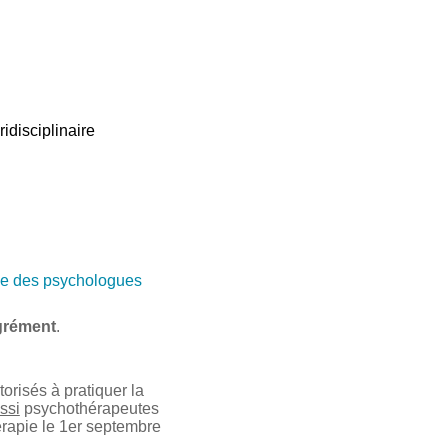
idisciplinaire
e des psychologues
grément
.
risés à pratiquer la
ssi
psychothérapeutes
érapie le 1er septembre