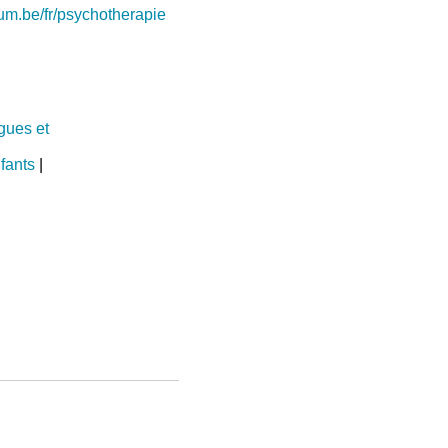
ium.be/fr/psychotherapie
gues et
fants
|