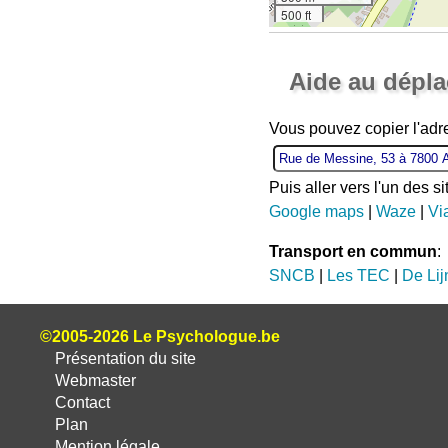
500 ft
Aide au dépl
Vous pouvez copier l'ad
Puis aller vers l'un des s
Google maps
|
Waze
|
Vi
Transport en commun
:
SNCB
|
Les TEC
|
De Lij
©2005-2026 Le Psychologue.be
Présentation du site
Webmaster
Contact
Plan
Mention légale