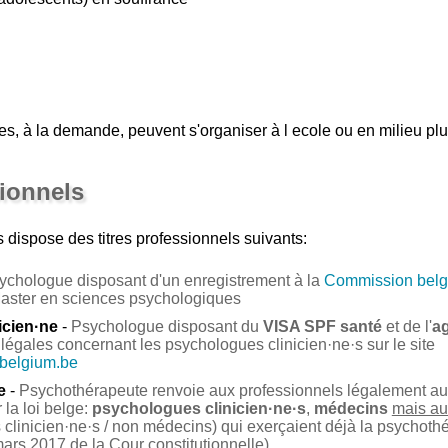
s, à la demande, peuvent s'organiser à l ecole ou en milieu plur
sionnels
s
dispose des titres professionnels suivants:
ychologue disposant d'un enregistrement à la
Commission belg
Master en sciences psychologiques
icien·ne
-
Psychologue disposant du
VISA SPF santé
et de l'
a
légales concernant les psychologues clinicien·ne·s sur le site
.belgium.be
e
-
Psychothérapeute renvoie aux professionnels légalement auto
la loi belge:
psychologues clinicien·ne·s
,
médecins
mais au
clinicien·ne·s / non médecins) qui exerçaient déjà la psychoth
ars 2017 de la Cour constitutionnelle).