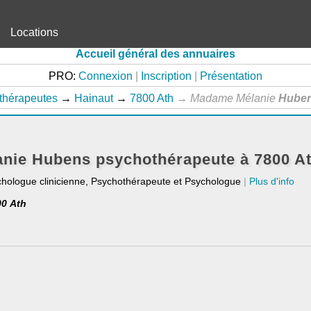
Locations
Accueil général des annuaires
PRO:
Connexion
|
Inscription
|
Présentation
thérapeutes
→
Hainaut
→
7800 Ath
→
Madame Mélanie
Hube
nie Hubens psychothérapeute à 7800 A
chologue clinicienne, Psychothérapeute et Psychologue
|
Plus d'info
00 Ath