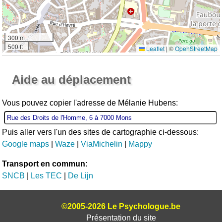
300 m
500 ft
Leaflet
|
©
OpenStreetMap
Ouvrir la grande carte
Aide au déplacement
Vous pouvez copier l'adresse de Mélanie Hubens:
Puis aller vers l'un des sites de cartographie ci-dessous:
Google maps
|
Waze
|
ViaMichelin
|
Mappy
Transport en commun
:
SNCB
|
Les TEC
|
De Lijn
©2005-2026 Le Psychologue.be
Présentation du site