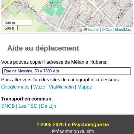
300 m
500 ft
Leaflet
|
©
OpenStreetMap
Ouvrir la grande carte
Aide au déplacement
Vous pouvez copier l'adresse de Mélanie Hubens:
Puis aller vers l'un des sites de cartographie ci-dessous:
Google maps
|
Waze
|
ViaMichelin
|
Mappy
Transport en commun
:
SNCB
|
Les TEC
|
De Lijn
©2005-2026 Le Psychologue.be
Présentation du site