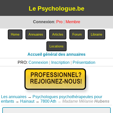
Le Psychologue.be
Connexion
:
Pro
|
Membre
Accueil général des annuaires
PRO:
Connexion
|
Inscription
|
Présentation
Les annuaires
→
Psychologues psychothérapeutes pour
enfants
→
Hainaut
→
7800 Ath
→
Madame Mélanie
Hubens