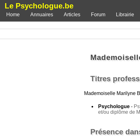
Le Psychologue.be
Home
Annuaires
Articles
Forum
Librairie
Mademoiselle
Titres profes
Mademoiselle Marilyne B
Psychologue
-
Ps
et/ou diplôme de 
Présence dans