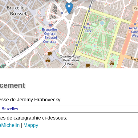
Ouvrir la grande carte
acement
resse de Jeromy Hrabovecky:
ites de cartographie ci-dessous:
aMichelin
|
Mappy