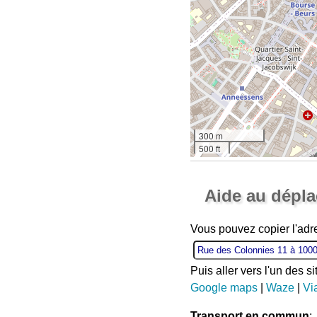
300 m
500 ft
Aide au dépl
Vous pouvez copier l'ad
Puis aller vers l'un des s
Google maps
|
Waze
|
Vi
Transport en commun
: