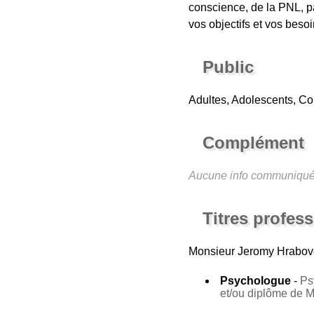
conscience, de la PNL, pa
vos objectifs et vos beso
Public
Adultes, Adolescents, C
Complément
Aucune info communiqu
Titres profes
Monsieur Jeromy Hrabov
Psychologue
-
Ps
et/ou diplôme de 