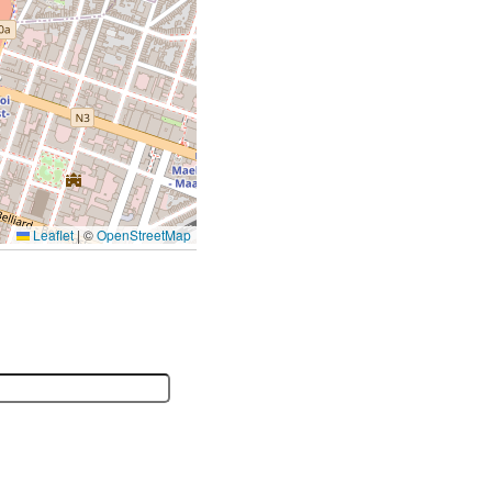
Leaflet
|
©
OpenStreetMap