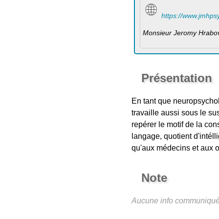
https://www.jmhps
Monsieur Jeromy Hrabo
Présentation
En tant que neuropsycholo
travaille aussi sous le s
repérer le motif de la con
langage, quotient d'intéll
qu'aux médecins et aux 
Note
Aucune info communiqu