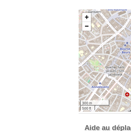
+
−
300 m
500 ft
Aide au dépl