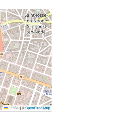
Leaflet
|
©
OpenStreetMap