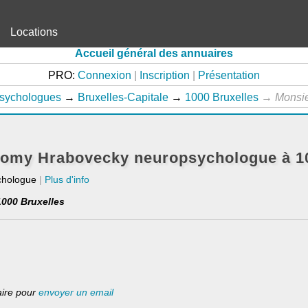
Locations
Accueil général des annuaires
PRO:
Connexion
|
Inscription
|
Présentation
sychologues
→
Bruxelles-Capitale
→
1000 Bruxelles
→
Monsi
romy Hrabovecky neuropsychologue à 10
chologue
|
Plus d'info
1000 Bruxelles
laire pour
envoyer un email