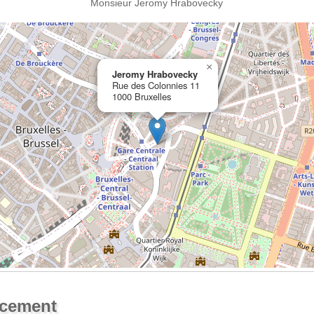
Monsieur Jeromy Hrabovecky
×
Jeromy Hrabovecky
Rue des Colonnies 11
1000 Bruxelles
Ouvrir la grande carte
acement