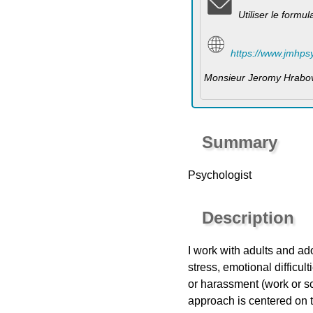
Utiliser le formu
https://www.jmhps
Monsieur Jeromy Hrabo
Summary
Psychologist
Description
I work with adults and ad
stress, emotional difficul
or harassment (work or sc
approach is centered on t