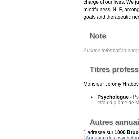
charge of our lives. We j
mindfulness, NLP, among o
goals and therapeutic nee
Note
Aucune information enreg
Titres profes
Monsieur Jeromy Hrabov
Psychologue
-
Ps
et/ou diplôme de 
Autres annuai
1 adresse sur
1000 Brux
|
Annuaire des psycholo