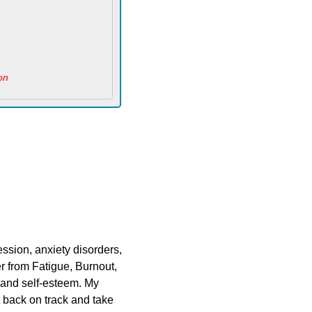
on
ssion, anxiety disorders,
er from Fatigue, Burnout,
n and self-esteem. My
t back on track and take