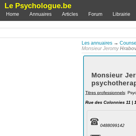
Le Psychologue.be
Home
Annuaires
Articles
Forum
Librairie
Les annuaires
→
Counsel
Monsieur Jeromy
Hrabo
Monsieur Jer
psychotherap
Titres professionnels
: Psy
Rue des Colonnies 11 | 
0488099142