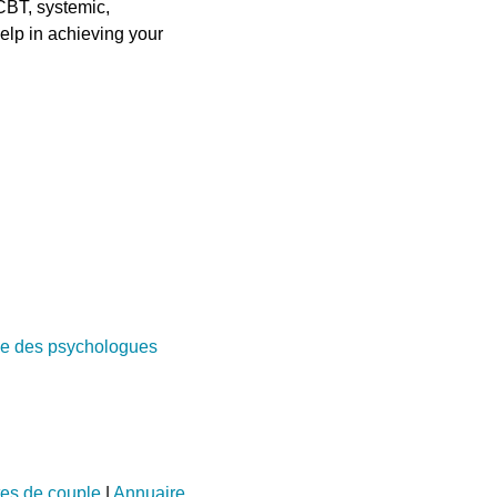
CBT, systemic,
elp in achieving your
e des psychologues
tes de couple
|
Annuaire