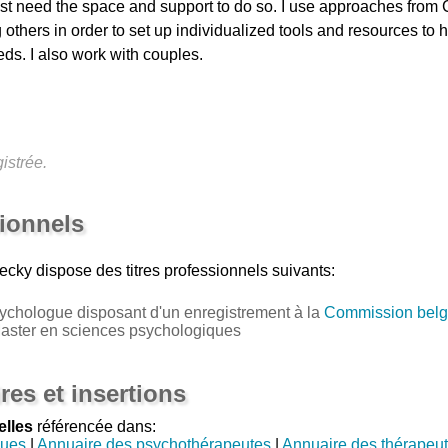
ust need the space and support to do so. I use approaches from 
thers in order to set up individualized tools and resources to h
ds. I also work with couples.
istrée.
sionnels
ecky
dispose des titres professionnels suivants:
ychologue disposant d'un enregistrement à la
Commission belg
Master en sciences psychologiques
res et insertions
elles
référencée dans:
gues
|
Annuaire des psychothérapeutes
|
Annuaire des thérapeu