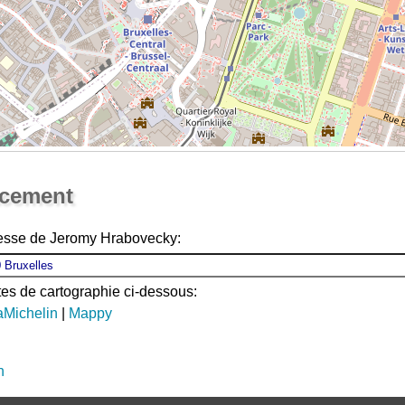
Ouvrir la grande carte
acement
resse de Jeromy Hrabovecky:
ites de cartographie ci-dessous:
aMichelin
|
Mappy
n