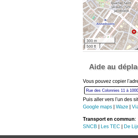
300 m
500 ft
Aide au dépl
Vous pouvez copier l'ad
Puis aller vers l'un des s
Google maps
|
Waze
|
Vi
Transport en commun
:
SNCB
|
Les TEC
|
De Lij