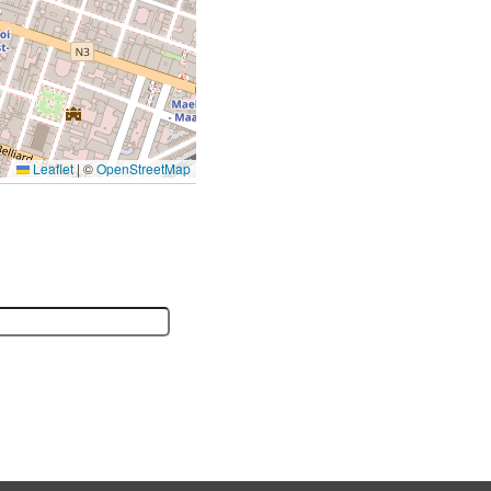
Leaflet
|
©
OpenStreetMap