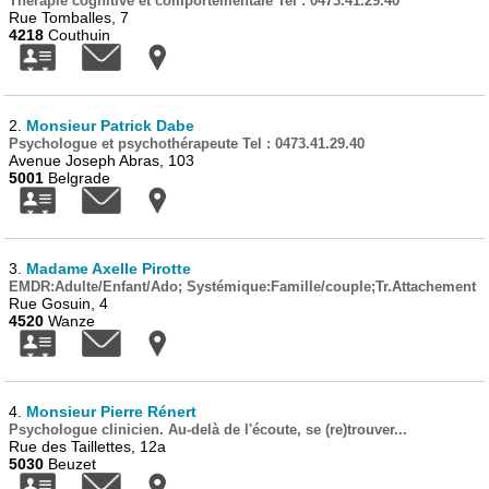
Thérapie cognitive et comportementale Tel : 0473.41.29.40
Rue Tomballes, 7
4218
Couthuin
2.
Monsieur Patrick Dabe
Psychologue et psychothérapeute Tel : 0473.41.29.40
Avenue Joseph Abras, 103
5001
Belgrade
3.
Madame Axelle Pirotte
EMDR:Adulte/Enfant/Ado; Systémique:Famille/couple;Tr.Attachement
Rue Gosuin, 4
4520
Wanze
4.
Monsieur Pierre Rénert
Psychologue clinicien. Au-delà de l'écoute, se (re)trouver...
Rue des Taillettes, 12a
5030
Beuzet