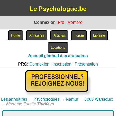
Le Psychologue.be
Connexion
:
Pro
|
Membre
Accueil général des annuaires
PRO:
Connexion
|
Inscription
|
Présentation
Les annuaires
→
Psychologues
→
Namur
→
5080 Warisoulx
→
Madame Estelle
Thirifays