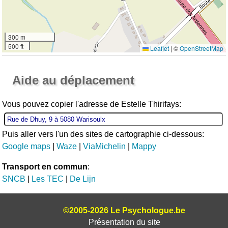
300 m
500 ft
Leaflet
|
©
OpenStreetMap
Ouvrir la grande carte
Aide au déplacement
Vous pouvez copier l'adresse de Estelle Thirifays:
Puis aller vers l'un des sites de cartographie ci-dessous:
Google maps
|
Waze
|
ViaMichelin
|
Mappy
Transport en commun
:
SNCB
|
Les TEC
|
De Lijn
©2005-2026 Le Psychologue.be
Présentation du site