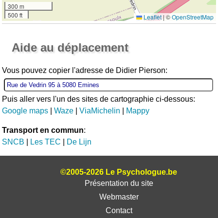
300 m
500 ft
Leaflet
|
©
OpenStreetMap
Ouvrir la grande carte
Aide au déplacement
Vous pouvez copier l'adresse de Didier Pierson:
Puis aller vers l'un des sites de cartographie ci-dessous:
Google maps
|
Waze
|
ViaMichelin
|
Mappy
Transport en commun
:
SNCB
|
Les TEC
|
De Lijn
©2005-2026 Le Psychologue.be
Présentation du site
Webmaster
Contact