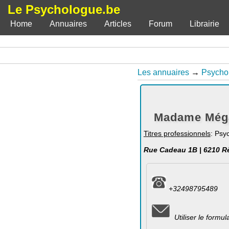
Le Psychologue.be
Home
Annuaires
Articles
Forum
Librairie
Les annuaires
→
Psycho
Madame Méga
Titres professionnels
: Psy
Rue Cadeau 1B | 6210 R
+32498795489
Utiliser le formu