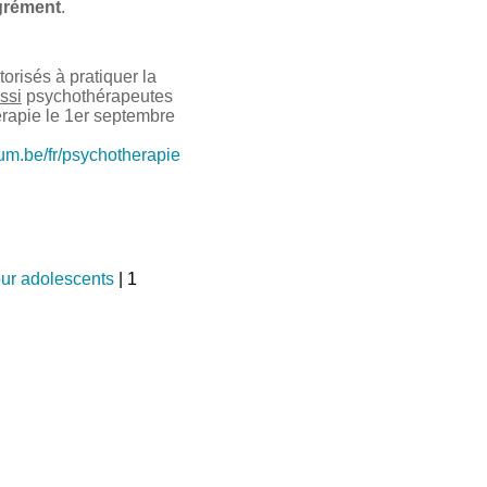
grément
.
risés à pratiquer la
ssi
psychothérapeutes
érapie le 1er septembre
ium.be/fr/psychotherapie
ur adolescents
| 1