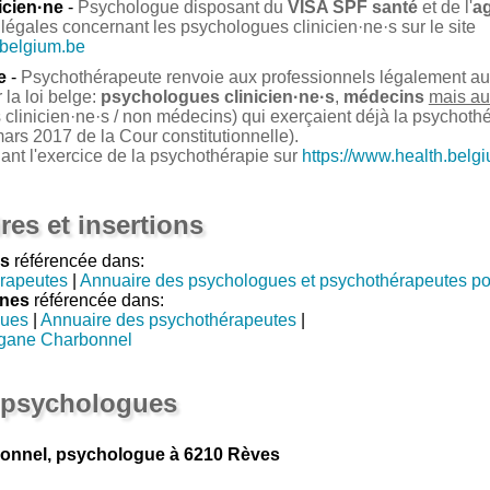
icien·ne
-
Psychologue disposant du
VISA SPF santé
et de l'
a
légales concernant les psychologues clinicien·ne·s sur le site
.belgium.be
e
-
Psychothérapeute renvoie aux professionnels légalement auto
la loi belge:
psychologues clinicien·ne·s
,
médecins
mais au
clinicien·ne·s / non médecins) qui exerçaient déjà la psychoth
ars 2017 de la Cour constitutionnelle).
nant l'exercice de la psychothérapie sur
https://www.health.belg
res et insertions
s
référencée dans:
rapeutes
|
Annuaire des psychologues et psychothérapeutes po
nnes
référencée dans:
gues
|
Annuaire des psychothérapeutes
|
gane Charbonnel
 psychologues
nnel, psychologue à 6210 Rèves