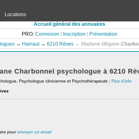
Locations
Accueil général des annuaires
PRO:
Connexion
|
Inscription
|
Présentation
logues
→
Hainaut
→
6210 Rèves
→
Madame Mégane
Charbo
ne Charbonnel psychologue à 6210 Rè
chologue, Psychologue clinicienne et Psychothérapeute
|
Plus d'info
èves
laire pour
envoyer un email