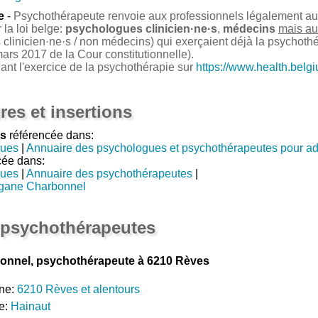
e
-
Psychothérapeute renvoie aux professionnels légalement auto
la loi belge:
psychologues clinicien·ne·s
,
médecins
mais au
clinicien·ne·s / non médecins) qui exerçaient déjà la psychoth
ars 2017 de la Cour constitutionnelle).
nant l'exercice de la psychothérapie sur
https://www.health.belg
res et insertions
s
référencée dans:
gues
|
Annuaire des psychologues et psychothérapeutes pour a
cée dans:
gues
|
Annuaire des psychothérapeutes
|
gane Charbonnel
 psychothérapeutes
nnel, psychothérapeute à 6210 Rèves
ne:
6210 Rèves et alentours
e:
Hainaut