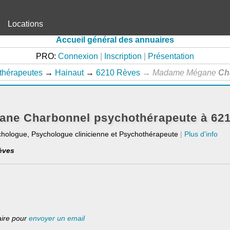
Locations
Accueil général des annuaires
PRO:
Connexion
|
Inscription
|
Présentation
thérapeutes
→
Hainaut
→
6210 Rèves
→
Madame Mégane
Ch
ne Charbonnel psychothérapeute à 62
chologue, Psychologue clinicienne et Psychothérapeute
|
Plus d'info
èves
laire pour
envoyer un email