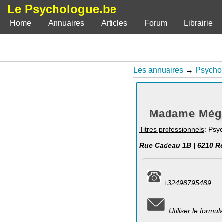
Le Psychologue.be
Home
Annuaires
Articles
Forum
Librairie
Les annuaires
→
Psycho
Madame Méga
Titres professionnels
: Psy
Rue Cadeau 1B | 6210 R
+32498795489
Utiliser le formu