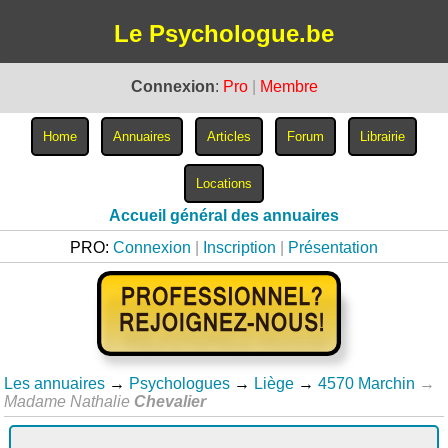
Le Psychologue.be
Connexion
:
Pro
|
Membre
Accueil général des annuaires
PRO:
Connexion
|
Inscription
|
Présentation
Les annuaires
→
Psychologues
→
Liège
→
4570 Marchin
→
Madame Nathalie
Chevalier