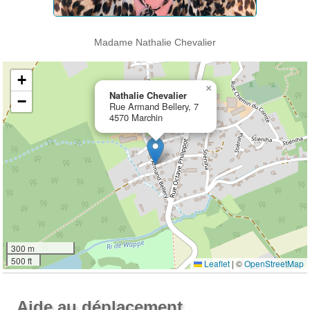
Madame Nathalie Chevalier
+
×
Nathalie Chevalier
−
Rue Armand Bellery, 7
4570 Marchin
300 m
500 ft
Leaflet
|
©
OpenStreetMap
Ouvrir la grande carte
Aide au déplacement