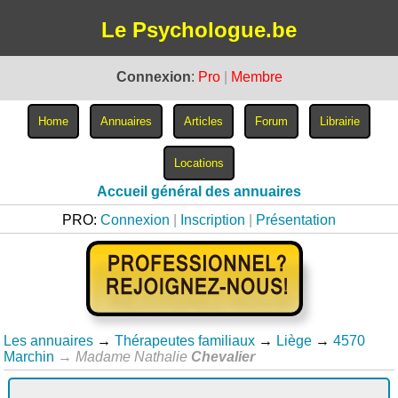
Le Psychologue.be
Connexion
:
Pro
|
Membre
Accueil général des annuaires
PRO:
Connexion
|
Inscription
|
Présentation
Les annuaires
→
Thérapeutes familiaux
→
Liège
→
4570
Marchin
→
Madame Nathalie
Chevalier