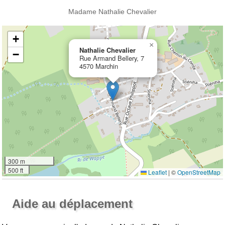
Madame Nathalie Chevalier
+
×
Nathalie Chevalier
−
Rue Armand Bellery, 7
4570 Marchin
300 m
500 ft
Leaflet
|
©
OpenStreetMap
Ouvrir la grande carte
Aide au déplacement