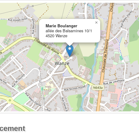
×
Marie Boulanger
allée des Balsamines 10/1
4520 Wanze
Ouvrir la grande carte
acement