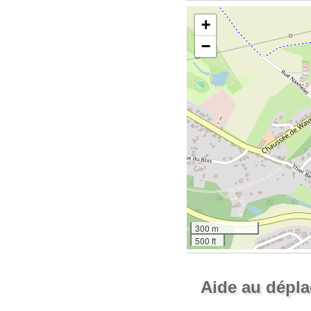
+
−
300 m
500 ft
Aide au dépl