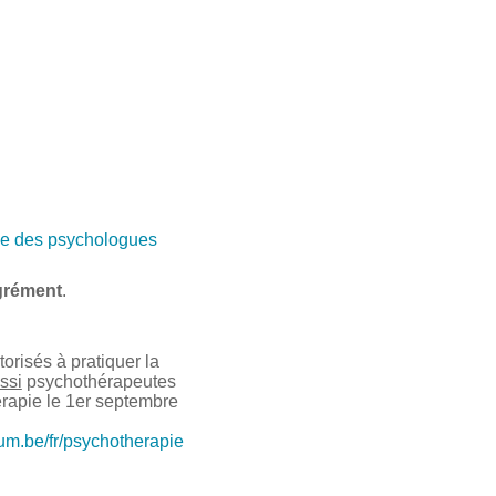
e des psychologues
grément
.
risés à pratiquer la
ssi
psychothérapeutes
érapie le 1er septembre
ium.be/fr/psychotherapie