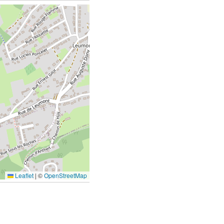
Leaflet
|
©
OpenStreetMap