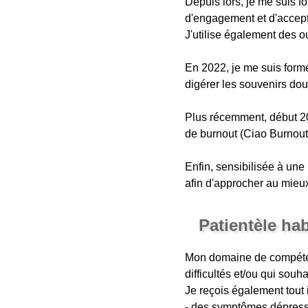
Depuis lors, je me suis f
d'engagement et d'accepta
J'utilise également des o
En 2022, je me suis form
digérer les souvenirs do
Plus récemment, début 20
de burnout (Ciao Burnout
Enfin, sensibilisée à une
afin d'approcher au mieu
Patientèle ha
Mon domaine de compétenc
difficultés et/ou qui sou
Je reçois également tout 
- des symptômes dépressi