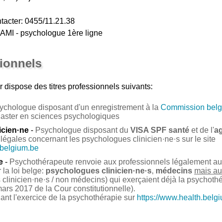
tacter: 0455/11.21.38
AMI - psychologue 1ère ligne
sionnels
r
dispose des titres professionnels suivants:
ychologue disposant d'un enregistrement à la
Commission belg
Master en sciences psychologiques
icien·ne
-
Psychologue disposant du
VISA SPF santé
et de l'
a
légales concernant les psychologues clinicien·ne·s sur le site
.belgium.be
e
-
Psychothérapeute renvoie aux professionnels légalement auto
la loi belge:
psychologues clinicien·ne·s
,
médecins
mais au
clinicien·ne·s / non médecins) qui exerçaient déjà la psychoth
ars 2017 de la Cour constitutionnelle).
nant l'exercice de la psychothérapie sur
https://www.health.belg