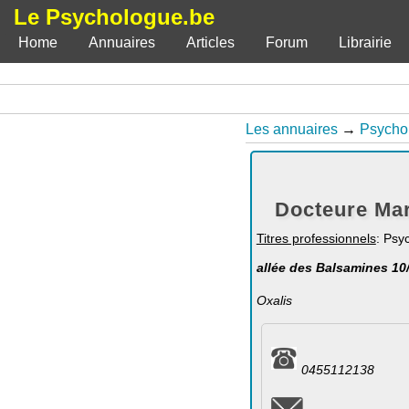
Le Psychologue.be
Home
Annuaires
Articles
Forum
Librairie
Les annuaires
→
Psycho
Docteure Ma
Titres professionnels
: Psy
allée des Balsamines 10
Oxalis
0455112138