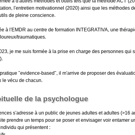
ormée à d'autres méthodes et outils tels que la méthode ACT (20
tion, l'entretien motivationnel (2020) ainsi que les méthodes de
utils de pleine conscience.
ée à l'EMDR au centre de formation INTEGRATIVA, une thérapie q
uloureux/traumatiques.
23, je me suis formée à la prise en charge des personnes qui s
).
 pratique "evidence-based", il m'arrive de proposer des évaluati
x le vécu de chacun.
bituelle de la psychologue
es s'adresse à un public de jeunes adultes et adultes (>16 an
haite prendre un temps pour se poser et envisager voir entamer 
individu qui présentent :
fs,