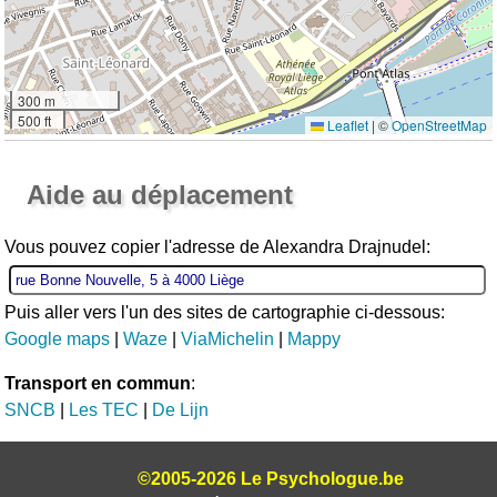
300 m
500 ft
Leaflet
|
©
OpenStreetMap
Ouvrir la grande carte
Aide au déplacement
Vous pouvez copier l'adresse de Alexandra Drajnudel:
Puis aller vers l'un des sites de cartographie ci-dessous:
Google maps
|
Waze
|
ViaMichelin
|
Mappy
Transport en commun
:
SNCB
|
Les TEC
|
De Lijn
©2005-2026 Le Psychologue.be