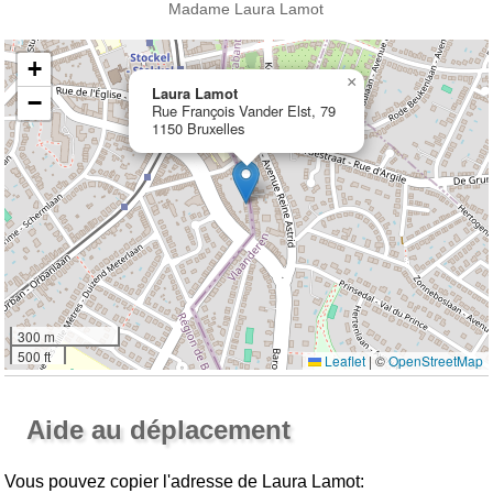
Madame Laura Lamot
+
×
Laura Lamot
−
Rue François Vander Elst, 79
1150 Bruxelles
300 m
500 ft
Leaflet
|
©
OpenStreetMap
Ouvrir la grande carte
Aide au déplacement
Vous pouvez copier l'adresse de Laura Lamot: