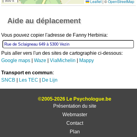
500 ft
Leaflet
|
©
OpenStreetMap
Ouvrir la grande carte
Aide au déplacement
Vous pouvez copier l'adresse de Fanny Herbinia:
Puis aller vers l'un des sites de cartographie ci-dessous:
Google maps
|
Waze
|
ViaMichelin
|
Mappy
Transport en commun
:
SNCB
|
Les TEC
|
De Lijn
©2005-2026 Le Psychologue.be
Présentation du site
Webmaster
Contact
Plan