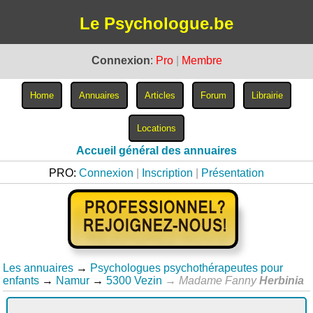
Le Psychologue.be
Connexion
:
Pro
|
Membre
Accueil général des annuaires
PRO:
Connexion
|
Inscription
|
Présentation
Les annuaires
→
Psychologues psychothérapeutes pour
enfants
→
Namur
→
5300 Vezin
→
Madame Fanny
Herbinia