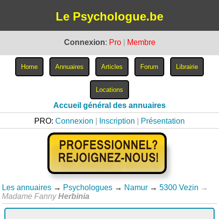
Le Psychologue.be
Connexion
:
Pro
|
Membre
Accueil général des annuaires
PRO:
Connexion
|
Inscription
|
Présentation
Les annuaires
→
Psychologues
→
Namur
→
5300 Vezin
→
Madame Fanny
Herbinia