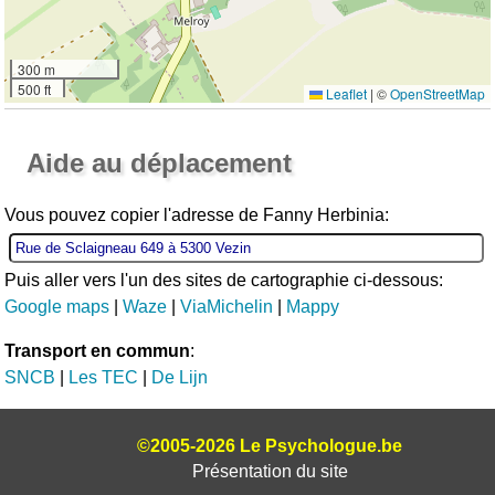
300 m
500 ft
Leaflet
|
©
OpenStreetMap
Ouvrir la grande carte
Aide au déplacement
Vous pouvez copier l'adresse de Fanny Herbinia:
Puis aller vers l'un des sites de cartographie ci-dessous:
Google maps
|
Waze
|
ViaMichelin
|
Mappy
Transport en commun
:
SNCB
|
Les TEC
|
De Lijn
©2005-2026 Le Psychologue.be
Présentation du site