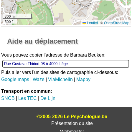
300 m
500 ft
Leaflet
|
©
OpenStreetMap
Ouvrir la grande carte
Aide au déplacement
Vous pouvez copier l'adresse de Barbara Beuken:
Puis aller vers l'un des sites de cartographie ci-dessous:
Google maps
|
Waze
|
ViaMichelin
|
Mappy
Transport en commun
:
SNCB
|
Les TEC
|
De Lijn
©2005-2026 Le Psychologue.be
Présentation du site
Webmaster