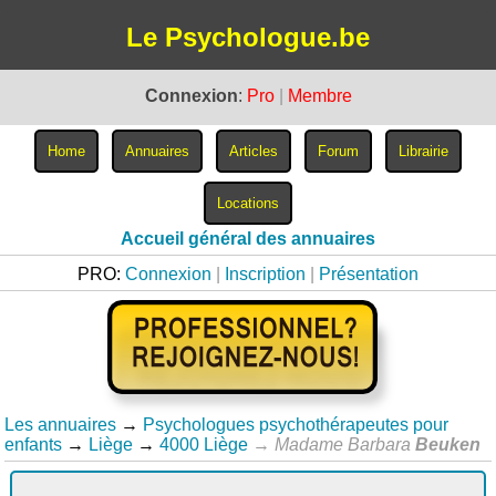
Le Psychologue.be
Connexion
:
Pro
|
Membre
Accueil général des annuaires
PRO:
Connexion
|
Inscription
|
Présentation
Les annuaires
→
Psychologues psychothérapeutes pour
enfants
→
Liège
→
4000 Liège
→
Madame Barbara
Beuken