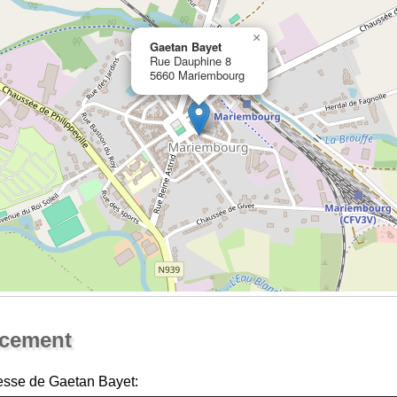
×
Gaetan Bayet
Rue Dauphine 8
5660 Mariembourg
Ouvrir la grande carte
acement
esse de Gaetan Bayet: