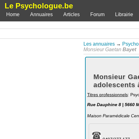
Le Psychologue.be
Home
Annuaires
Articles
Forum
Librairie
Les annuaires
→
Psycho
Monsieur Gaetan
Bayet
Monsieur Ga
adolescents
Titres professionnels
: Psy
Rue Dauphine 8 | 5660 
Maison Paramédicale Centr