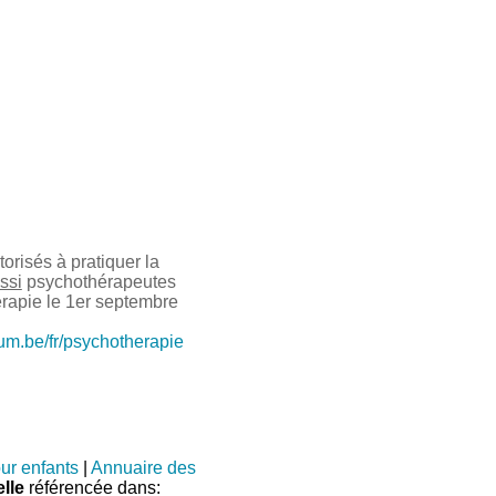
risés à pratiquer la
ssi
psychothérapeutes
érapie le 1er septembre
ium.be/fr/psychotherapie
ur enfants
|
Annuaire des
lle
référencée dans: