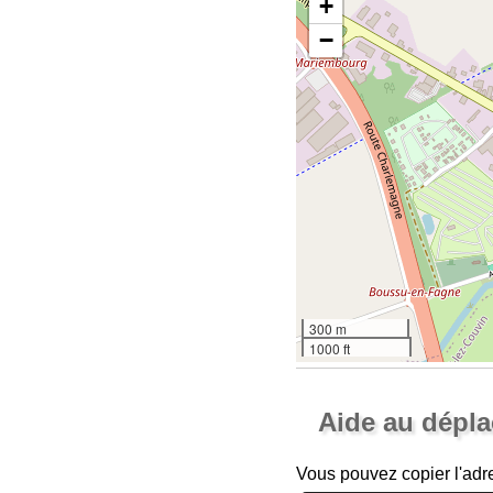
+
−
300 m
1000 ft
Aide au dépl
Vous pouvez copier l'adr