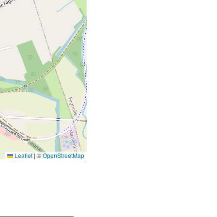
Leaflet
|
©
OpenStreetMap