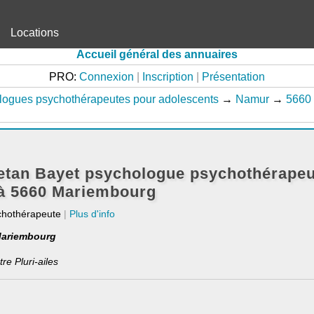
Locations
Accueil général des annuaires
PRO:
Connexion
|
Inscription
|
Présentation
logues psychothérapeutes pour adolescents
→
Namur
→
5660
etan Bayet psychologue psychothérapeu
 à 5660 Mariembourg
chothérapeute
|
Plus d'info
Mariembourg
e Pluri-ailes