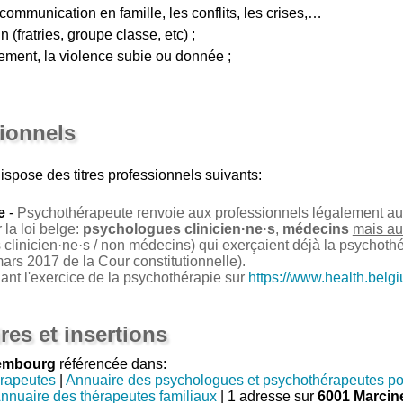
 communication en famille, les conflits, les crises,…
 (fratries, groupe classe, etc) ;
ement, la violence subie ou donnée ;
sionnels
ispose des titres professionnels suivants:
e
-
Psychothérapeute renvoie aux professionnels légalement auto
la loi belge:
psychologues clinicien·ne·s
,
médecins
mais au
clinicien·ne·s / non médecins) qui exerçaient déjà la psychoth
ars 2017 de la Cour constitutionnelle).
nant l'exercice de la psychothérapie sur
https://www.health.belg
res et insertions
iembourg
référencée dans:
rapeutes
|
Annuaire des psychologues et psychothérapeutes po
nnuaire des thérapeutes familiaux
| 1 adresse sur
6001 Marcine