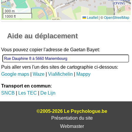
300 m
1000 ft
Leaflet
|
©
OpenStreetMap
Ouvrir la grande carte
Aide au déplacement
Vous pouvez copier l'adresse de Gaetan Bayet:
Puis aller vers l'un des sites de cartographie ci-dessous:
Google maps
|
Waze
|
ViaMichelin
|
Mappy
Transport en commun
:
SNCB
|
Les TEC
|
De Lijn
©2005-2026 Le Psychologue.be
Présentation du site
Webmaster