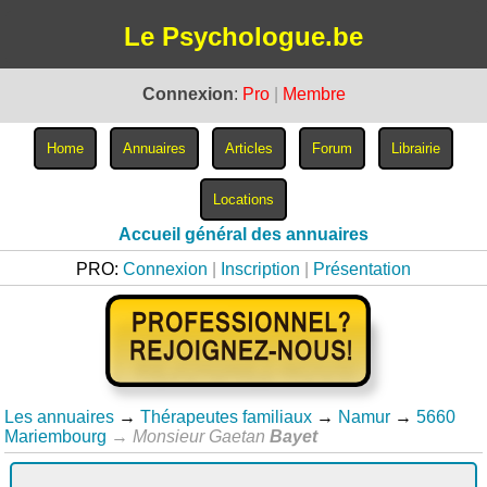
Le Psychologue.be
Connexion
:
Pro
|
Membre
Accueil général des annuaires
PRO:
Connexion
|
Inscription
|
Présentation
Les annuaires
→
Thérapeutes familiaux
→
Namur
→
5660
Mariembourg
→
Monsieur Gaetan
Bayet