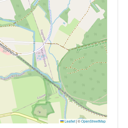
Leaflet
|
©
OpenStreetMap