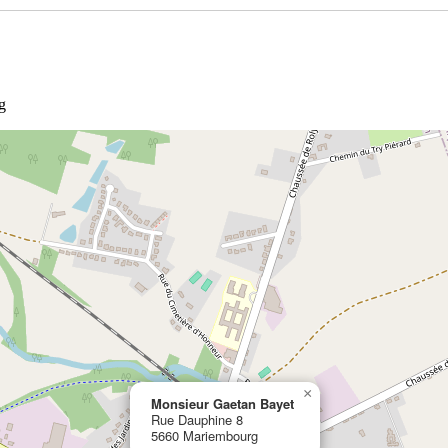
g
×
Monsieur Gaetan Bayet
Rue Dauphine 8
5660 Mariembourg