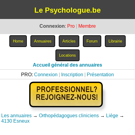
Le Psychologue.be
Connexion
:
Pro
|
Membre
Accueil général des annuaires
PRO:
Connexion
|
Inscription
|
Présentation
Les annuaires
→
Orthopédagogues cliniciens
→
Liège
→
4130 Esneux