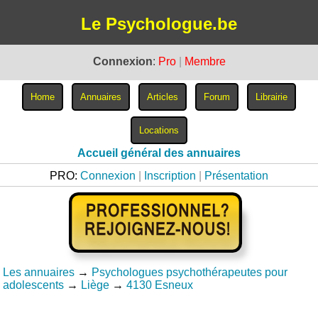
Le Psychologue.be
Connexion
:
Pro
|
Membre
Accueil général des annuaires
PRO:
Connexion
|
Inscription
|
Présentation
Les annuaires
→
Psychologues psychothérapeutes pour
adolescents
→
Liège
→
4130 Esneux