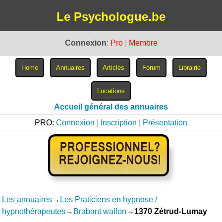
Le Psychologue.be
Connexion
:
Pro
|
Membre
Accueil général des annuaires
PRO:
Connexion
|
Inscription
|
Présentation
Les annuaires
→
Les Praticiens en hypnose /
hypnothérapeutes
→
Brabant wallon
→
1370 Zétrud-Lumay