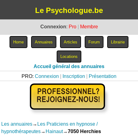
Le Psychologue.be
Connexion
:
Pro
|
Membre
Accueil général des annuaires
PRO:
Connexion
|
Inscription
|
Présentation
Les annuaires
→
Les Praticiens en hypnose /
hypnothérapeutes
→
Hainaut
→
7050 Herchies