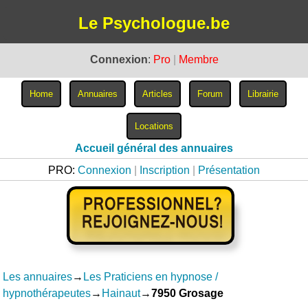
Le Psychologue.be
Connexion
:
Pro
|
Membre
Accueil général des annuaires
PRO:
Connexion
|
Inscription
|
Présentation
Les annuaires
→
Les Praticiens en hypnose /
hypnothérapeutes
→
Hainaut
→
7950 Grosage