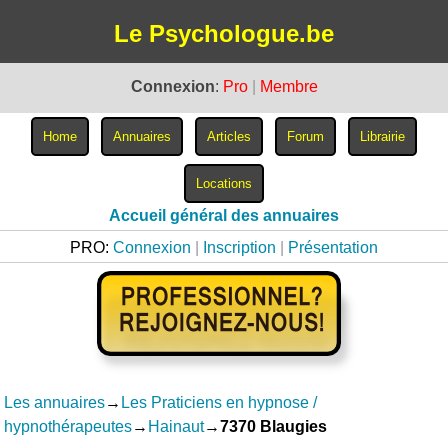
Le Psychologue.be
Connexion
:
Pro
|
Membre
Accueil général des annuaires
PRO:
Connexion
|
Inscription
|
Présentation
Les annuaires
→
Les Praticiens en hypnose /
hypnothérapeutes
→
Hainaut
→
7370 Blaugies