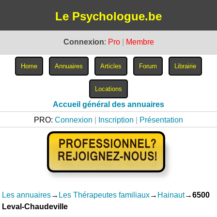
Le Psychologue.be
Connexion
:
Pro
|
Membre
Accueil général des annuaires
PRO:
Connexion
|
Inscription
|
Présentation
Les annuaires
→
Les Thérapeutes familiaux
→
Hainaut
→
6500
Leval-Chaudeville