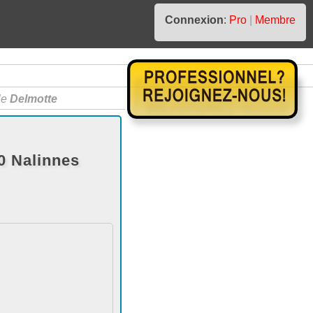
Connexion
:
Pro
|
Membre
le
Delmotte
0 Nalinnes