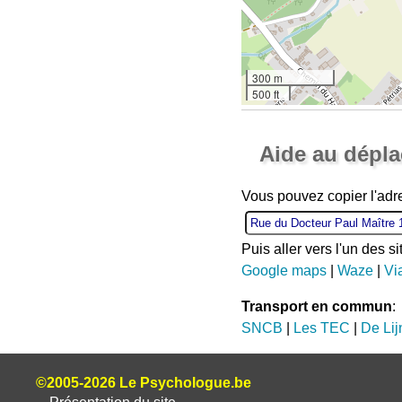
300 m
500 ft
Aide au dépl
Vous pouvez copier l'adr
Puis aller vers l'un des s
Google maps
|
Waze
|
Vi
Transport en commun
:
SNCB
|
Les TEC
|
De Lij
©2005-2026 Le Psychologue.be