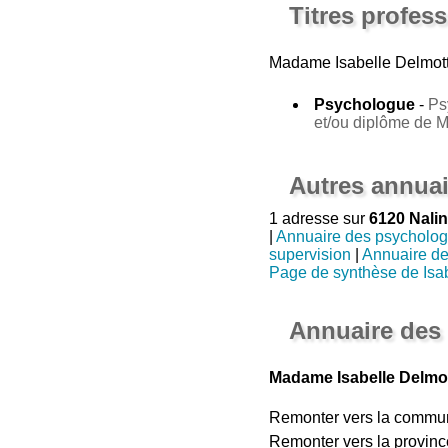
Titres profes
Madame Isabelle Delmot
Psychologue
-
Ps
et/ou diplôme de 
Autres annuai
1 adresse sur
6120 Nali
|
Annuaire des psycholo
supervision
|
Annuaire de
Page de synthèse de Isa
Annuaire des 
Madame Isabelle Delmott
Remonter vers la commu
Remonter vers la provinc