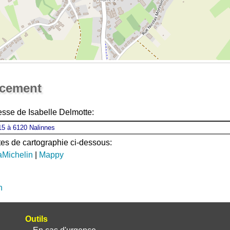
Ouvrir la grande carte
acement
esse de Isabelle Delmotte:
ites de cartographie ci-dessous:
aMichelin
|
Mappy
n
Outils