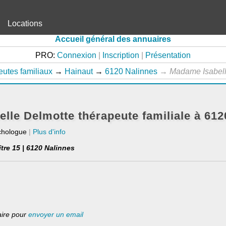
Locations
Accueil général des annuaires
PRO:
Connexion
|
Inscription
|
Présentation
utes familiaux
→
Hainaut
→
6120 Nalinnes
→
Madame Isabel
lle Delmotte thérapeute familiale à 612
chologue
|
Plus d'info
tre 15 | 6120 Nalinnes
laire pour
envoyer un email