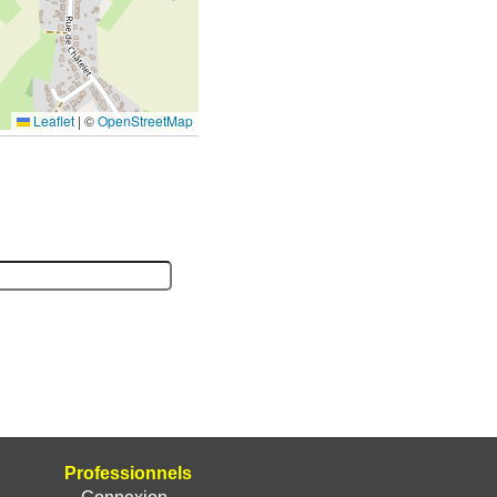
Leaflet
|
©
OpenStreetMap
Professionnels