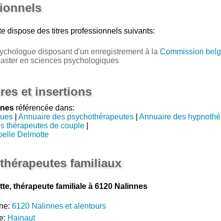
sionnels
te
dispose des titres professionnels suivants:
ychologue disposant d'un enregistrement à la
Commission belg
Master en sciences psychologiques
res et insertions
nnes
référencée dans:
gues
|
Annuaire des psychothérapeutes
|
Annuaire des hypnothé
s thérapeutes de couple
|
belle Delmotte
thérapeutes familiaux
e, thérapeute familiale à 6120 Nalinnes
ne:
6120 Nalinnes et alentours
e:
Hainaut