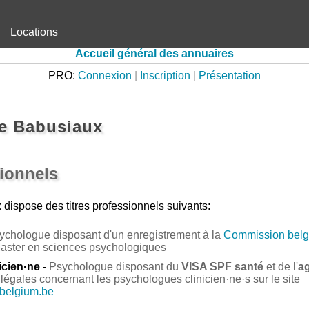
Locations
Accueil général des annuaires
PRO:
Connexion
|
Inscription
|
Présentation
e Babusiaux
sionnels
x
dispose des titres professionnels suivants:
ychologue disposant d'un enregistrement à la
Commission belg
Master en sciences psychologiques
icien·ne
-
Psychologue disposant du
VISA SPF santé
et de l'
a
légales concernant les psychologues clinicien·ne·s sur le site
.belgium.be