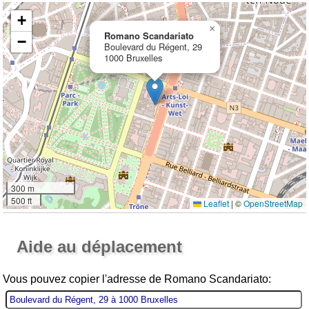
+
×
Romano Scandariato
−
Boulevard du Régent, 29
1000 Bruxelles
300 m
500 ft
Leaflet
|
©
OpenStreetMap
Ouvrir la grande carte
Aide au déplacement
Vous pouvez copier l'adresse de Romano Scandariato: