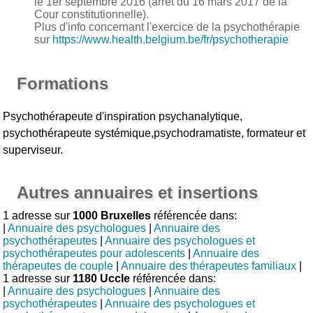
le 1er septembre 2016 (arrêt du 16 mars 2017 de la
Cour constitutionnelle).
Plus d'info concernant l'exercice de la psychothérapie
sur
https://www.health.belgium.be/fr/psychotherapie
Formations
Psychothérapeute d'inspiration psychanalytique,
psychothérapeute systémique,psychodramatiste, formateur et
superviseur.
Autres annuaires et insertions
1 adresse sur
1000 Bruxelles
référencée dans:
|
Annuaire des psychologues
|
Annuaire des
psychothérapeutes
|
Annuaire des psychologues et
psychothérapeutes pour adolescents
|
Annuaire des
thérapeutes de couple
|
Annuaire des thérapeutes familiaux
|
1 adresse sur
1180 Uccle
référencée dans:
|
Annuaire des psychologues
|
Annuaire des
psychothérapeutes
|
Annuaire des psychologues et