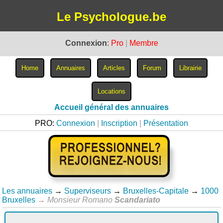
Le Psychologue.be
Connexion
:
Pro
|
Membre
Accueil général des annuaires
PRO:
Connexion
|
Inscription
|
Présentation
Les annuaires
→
Superviseurs
→
Bruxelles-Capitale
→
1000
Bruxelles
→
Monsieur Romano
Scandariato