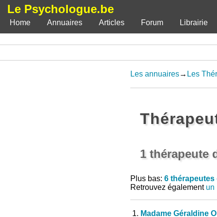
Le Psychologue.be
Home
Annuaires
Articles
Forum
Librairie
Les annuaires
→
Les Thér
Thérapeut
1 thérapeute 
Plus bas:
6 thérapeutes
Retrouvez également
un 
1.
Madame Géraldine O