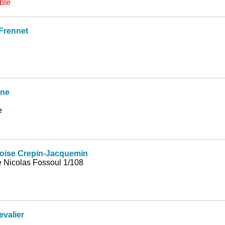
ble
Frennet
nne
e
ise Crepin-Jacquemin
 Nicolas Fossoul 1/108
valier