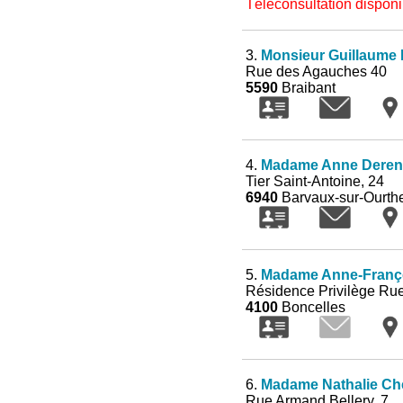
Téléconsultation disponi
3.
Monsieur Guillaume 
Rue des Agauches 40
5590
Braibant
4.
Madame Anne Dere
Tier Saint-Antoine, 24
6940
Barvaux-sur-Ourth
5.
Madame Anne-Franço
Résidence Privilège Rue
4100
Boncelles
6.
Madame Nathalie Che
Rue Armand Bellery, 7