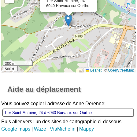
Tier Saint-Antoine, 24
6940 Barvaux-sur-Ourthe
300 m
500 ft
Leaflet
|
©
OpenStreetMap
Ouvrir la grande carte
Aide au déplacement
Vous pouvez copier l'adresse de Anne Derenne:
Puis aller vers l'un des sites de cartographie ci-dessous:
Google maps
|
Waze
|
ViaMichelin
|
Mappy