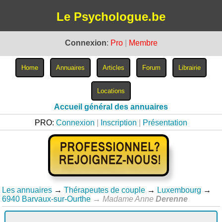
Le Psychologue.be
Connexion
:
Pro
|
Membre
Accueil général des annuaires
PRO:
Connexion
|
Inscription
|
Présentation
Les annuaires
→
Thérapeutes de couple
→
Luxembourg
→
6940 Barvaux-sur-Ourthe
→
Madame Anne
Derenne