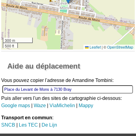
300 m
500 ft
Leaflet
|
©
OpenStreetMap
Ouvrir la grande carte
Aide au déplacement
Vous pouvez copier l'adresse de Amandine Tombini:
Puis aller vers l'un des sites de cartographie ci-dessous:
Google maps
|
Waze
|
ViaMichelin
|
Mappy
Transport en commun
:
SNCB
|
Les TEC
|
De Lijn