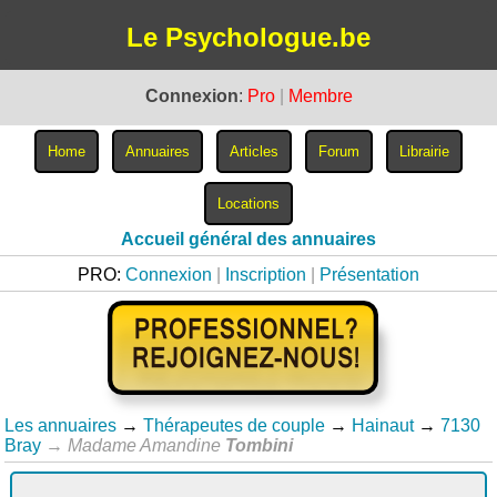
Le Psychologue.be
Connexion
:
Pro
|
Membre
Accueil général des annuaires
PRO:
Connexion
|
Inscription
|
Présentation
Les annuaires
→
Thérapeutes de couple
→
Hainaut
→
7130
Bray
→
Madame Amandine
Tombini