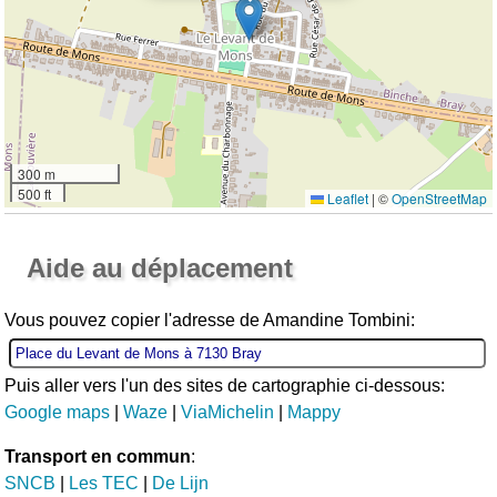
300 m
500 ft
Leaflet
|
©
OpenStreetMap
Ouvrir la grande carte
Aide au déplacement
Vous pouvez copier l'adresse de Amandine Tombini:
Puis aller vers l'un des sites de cartographie ci-dessous:
Google maps
|
Waze
|
ViaMichelin
|
Mappy
Transport en commun
:
SNCB
|
Les TEC
|
De Lijn