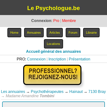
Le Psychologue.be
Connexion
:
Pro
|
Membre
Accueil général des annuaires
PRO:
Connexion
|
Inscription
|
Présentation
Les annuaires
→
Psychothérapeutes
→
Hainaut
→
7130 Bray
→
Madame Amandine
Tombini