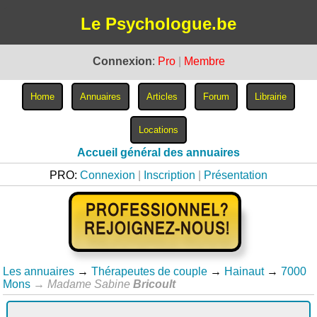
Le Psychologue.be
Connexion
:
Pro
|
Membre
Accueil général des annuaires
PRO:
Connexion
|
Inscription
|
Présentation
Les annuaires
→
Thérapeutes de couple
→
Hainaut
→
7000
Mons
→
Madame Sabine
Bricoult