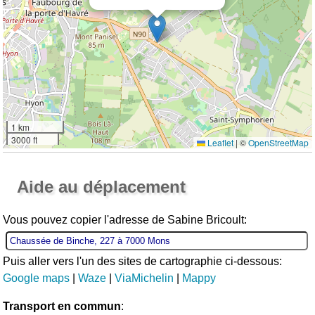
1 km
3000 ft
Leaflet
|
©
OpenStreetMap
Ouvrir la grande carte
Aide au déplacement
Vous pouvez copier l'adresse de Sabine Bricoult:
Puis aller vers l'un des sites de cartographie ci-dessous:
Google maps
|
Waze
|
ViaMichelin
|
Mappy
Transport en commun
: