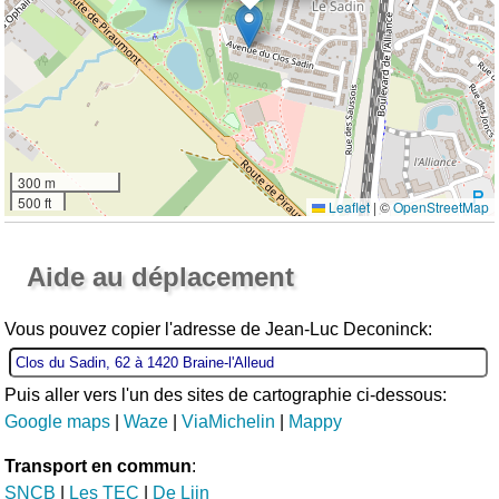
300 m
500 ft
Leaflet
|
©
OpenStreetMap
Ouvrir la grande carte
Aide au déplacement
Vous pouvez copier l'adresse de Jean-Luc Deconinck:
Puis aller vers l'un des sites de cartographie ci-dessous:
Google maps
|
Waze
|
ViaMichelin
|
Mappy
Transport en commun
:
SNCB
|
Les TEC
|
De Lijn