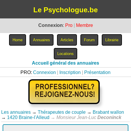
Le Psychologue.be
Connexion
:
Pro
|
Membre
Accueil général des annuaires
PRO:
Connexion
|
Inscription
|
Présentation
Les annuaires
→
Thérapeutes de couple
→
Brabant wallon
→
1420 Braine-l'Alleud
→
Monsieur Jean-Luc
Deconinck