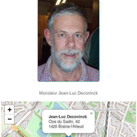
Monsieur Jean-Luc Deconinck
+
×
Jean-Luc Deconinck
−
Clos du Sadin, 62
1420 Braine-l'Alleud