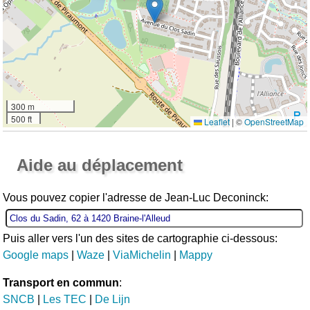
300 m
500 ft
Leaflet
|
©
OpenStreetMap
Ouvrir la grande carte
Aide au déplacement
Vous pouvez copier l'adresse de Jean-Luc Deconinck:
Puis aller vers l'un des sites de cartographie ci-dessous:
Google maps
|
Waze
|
ViaMichelin
|
Mappy
Transport en commun
:
SNCB
|
Les TEC
|
De Lijn