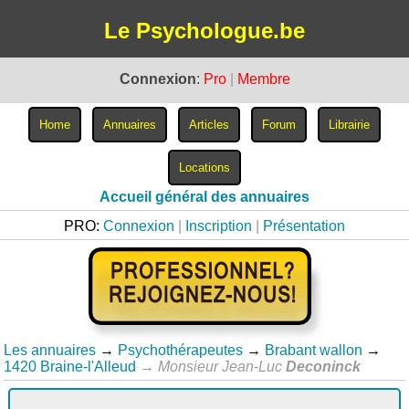
Le Psychologue.be
Connexion
:
Pro
|
Membre
Accueil général des annuaires
PRO:
Connexion
|
Inscription
|
Présentation
Les annuaires
→
Psychothérapeutes
→
Brabant wallon
→
1420 Braine-l'Alleud
→
Monsieur Jean-Luc
Deconinck