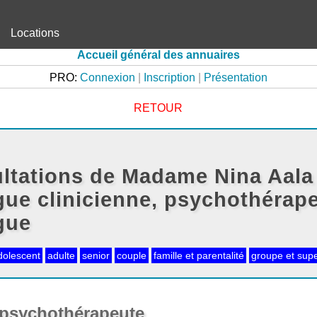
Locations
Accueil général des annuaires
PRO:
Connexion
|
Inscription
|
Présentation
RETOUR
ltations de Madame Nina Aala
ue clinicienne, psychothérape
gue
dolescent
adulte
senior
couple
famille et parentalité
groupe et supe
psychothérapeute