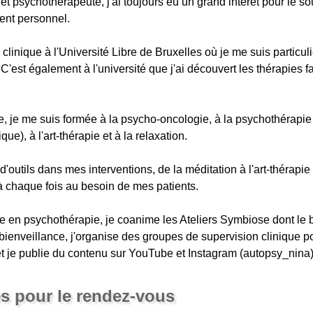
t psychothérapeute, j'ai toujours eu un grand intérêt pour le so
ent personnel.
 clinique à l'Université Libre de Bruxelles où je me suis particu
 C'est également à l'université que j'ai découvert les thérapies fa
ue, je me suis formée à la psycho-oncologie, à la psychothérapie
e), à l'art-thérapie et à la relaxation.
e d'outils dans mes interventions, de la méditation à l'art-thérapi
à chaque fois au besoin de mes patients.
e en psychothérapie, je coanime les Ateliers Symbiose dont le 
ienveillance, j'organise des groupes de supervision clinique po
 je publie du contenu sur YouTube et Instagram (autopsy_nina)
es pour le rendez-vous