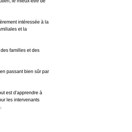
utien, le mieux-être de
lièrement intéressée à la
miliales et la
 des familles et des
e en passant bien sûr par
but est d'apprendre à
ur les intervenants
.