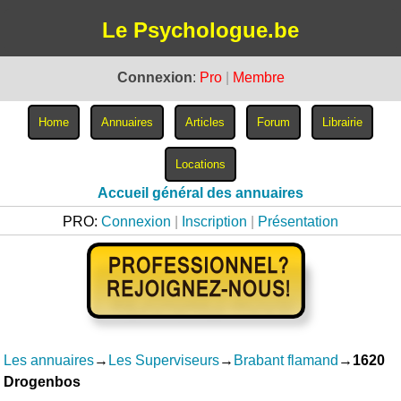
Le Psychologue.be
Connexion
:
Pro
|
Membre
Accueil général des annuaires
PRO:
Connexion
|
Inscription
|
Présentation
Les annuaires
→
Les Superviseurs
→
Brabant flamand
→
1620
Drogenbos