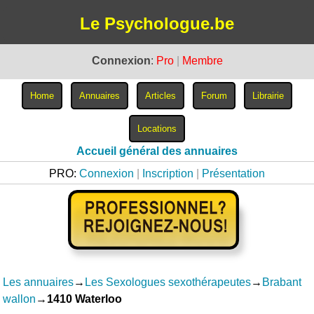
Le Psychologue.be
Connexion
:
Pro
|
Membre
Accueil général des annuaires
PRO:
Connexion
|
Inscription
|
Présentation
Les annuaires
→
Les Sexologues sexothérapeutes
→
Brabant
wallon
→
1410 Waterloo