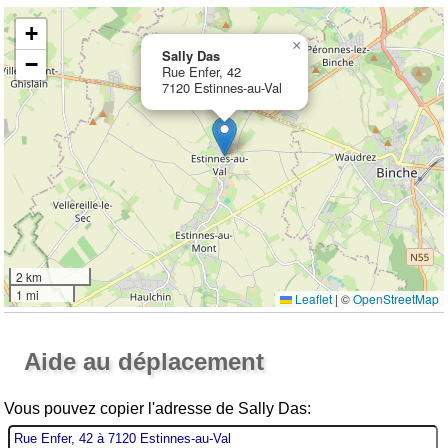
+
×
Sally Das
−
Rue Enfer, 42
7120 Estinnes-au-Val
2 km
1 mi
Leaflet
|
©
OpenStreetMap
Ouvrir la grande carte
Aide au déplacement
Vous pouvez copier l'adresse de Sally Das: