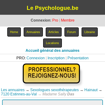
Le Psychologue.be
Connexion
:
Pro
|
Membre
Accueil général des annuaires
PRO:
Connexion
|
Inscription
|
Présentation
Les annuaires
→
Sexologues sexothérapeutes
→
Hainaut
→
7120 Estinnes-au-Val
→
Madame Sally
Das