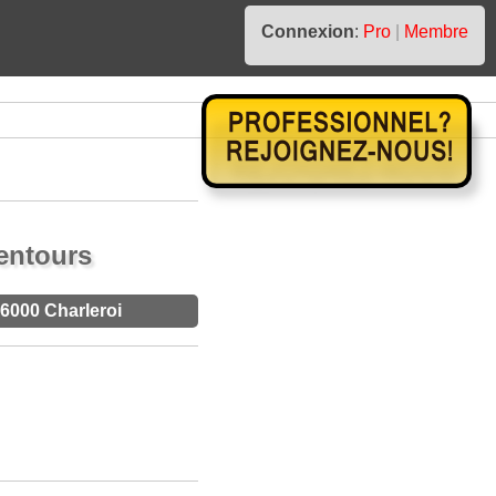
Connexion
:
Pro
|
Membre
entours
6000 Charleroi