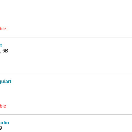
ble
t
, 6B
uiart
ble
rtin
9