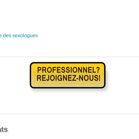
e des sexologues
e
ats