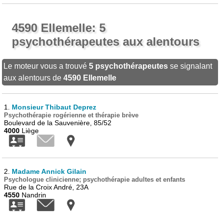
4590 Ellemelle: 5
psychothérapeutes aux alentours
Le moteur vous a trouvé
5 psychothérapeutes
se signalant
aux alentours de
4590 Ellemelle
1.
Monsieur Thibaut Deprez
Psychothérapie rogérienne et thérapie brève
Boulevard de la Sauvenière, 85/52
4000
Liège
2.
Madame Annick Gilain
Psychologue clinicienne; psychothérapie adultes et enfants
Rue de la Croix André, 23A
4550
Nandrin